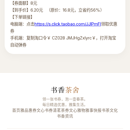
【券面额】8元
【到手价】6.20元 （原价：16.8元，立省约56%）
【下单链接】
电脑端：点击
https://s.click.taobao.com/JJIPmFl
领取优惠
券
手机端：复制淘口令￥ CZ028 JMJHgZxIyrc￥，打开淘宝
自动弹券
书香
茶舍
领一张书券，泡一壶春茶。
每日精选优惠，雅集生活。
首页
雅品惠券
文心书券
清茗茶券
文心雅物
雅事快报
书茶文化
书香资讯