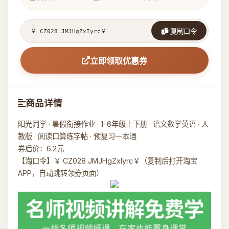
复制口令
立即领取优惠券
商品详情
阳光同学 · 暑假衔接作业 · 1-6年级上下册 · 语文数学英语 · 人
教版 · 阅读口算练字帖 · 预复习一本通
券后价：6.2元
【淘口令】￥ CZ028 JMJHgZxIyrc￥（复制后打开淘宝
APP，自动跳转领券页面）