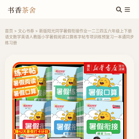
书香
茶舍
首页
>
文心书券
>
新版阳光同学暑假衔接作业一二三四五六年级上下册
语文数学英语人教版小学暑假阅读口算练字帖专项训练预复习一本通同步
练习册