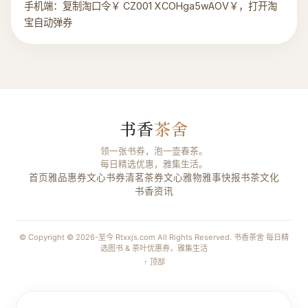
手机端：复制淘口令￥ CZ001 XCOHga5wAOV￥，打开淘
宝自动弹券
书香
茶舍
领一张书券，泡一壶春茶。
每日精选优惠，雅集生活。
首页
雅品惠券
文心书券
清茗茶券
文心雅物
雅事快报
书茶文化
书香资讯
© Copyright © 2026-至今 Rtxxjs.com All Rights Reserved. 书香茶舍 每日精
选图书 & 茶叶优惠券，雅集生活
↑ 顶部