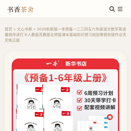
书香
茶舍
首页
>
文心书券
>
2026秋新版一本预备一二三四五六年级语文数学英语
暑假伴读打卡人教版苏教版北师版课本基础知识预习规划寒假衔接作业天
天练正版